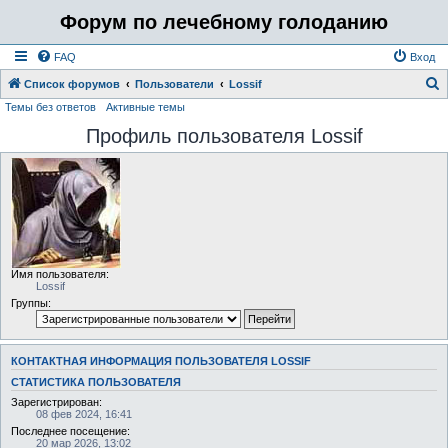
Форум по лечебному голоданию
FAQ
Вход
Список форумов
Пользователи
Lossif
Темы без ответов
Активные темы
о
Профиль пользователя Lossif
и
с
к
Имя пользователя:
Lossif
Группы:
КОНТАКТНАЯ ИНФОРМАЦИЯ ПОЛЬЗОВАТЕЛЯ LOSSIF
СТАТИСТИКА ПОЛЬЗОВАТЕЛЯ
Зарегистрирован:
08 фев 2024, 16:41
Последнее посещение:
20 мар 2026, 13:02