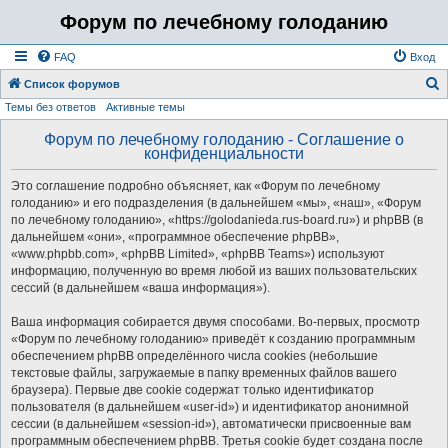
Форум по лечебному голоданию
FAQ
Вход
Список форумов
Темы без ответов
Активные темы
о
и
Форум по лечебному голоданию - Соглашение о
конфиденциальности
с
к
Это соглашение подробно объясняет, как «Форум по лечебному
голоданию» и его подразделения (в дальнейшем «мы», «наш», «Форум
по лечебному голоданию», «https://golodanieda.rus-board.ru») и phpBB (в
дальнейшем «они», «программное обеспечение phpBB»,
«www.phpbb.com», «phpBB Limited», «phpBB Teams») используют
информацию, полученную во время любой из ваших пользовательских
сессий (в дальнейшем «ваша информация»).
Ваша информация собирается двумя способами. Во-первых, просмотр
«Форум по лечебному голоданию» приведёт к созданию программным
обеспечением phpBB определённого числа cookies (небольшие
текстовые файлы, загружаемые в папку временных файлов вашего
браузера). Первые две cookie содержат только идентификатор
пользователя (в дальнейшем «user-id») и идентификатор анонимной
сессии (в дальнейшем «session-id»), автоматически присвоенные вам
программным обеспечением phpBB. Третья cookie будет создана после