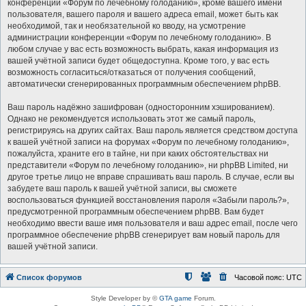
конференции «Форум по лечебному голоданию», кроме вашего имени
пользователя, вашего пароля и вашего адреса email, может быть как
необходимой, так и необязательной ко вводу, на усмотрение
администрации конференции «Форум по лечебному голоданию». В
любом случае у вас есть возможность выбрать, какая информация из
вашей учётной записи будет общедоступна. Кроме того, у вас есть
возможность согласиться/отказаться от получения сообщений,
автоматически сгенерированных программным обеспечением phpBB.
Ваш пароль надёжно зашифрован (односторонним хэшированием).
Однако не рекомендуется использовать этот же самый пароль,
регистрируясь на других сайтах. Ваш пароль является средством доступа
к вашей учётной записи на форумах «Форум по лечебному голоданию»,
пожалуйста, храните его в тайне, ни при каких обстоятельствах ни
представители «Форум по лечебному голоданию», ни phpBB Limited, ни
другое третье лицо не вправе спрашивать ваш пароль. В случае, если вы
забудете ваш пароль к вашей учётной записи, вы сможете
воспользоваться функцией восстановления пароля «Забыли пароль?»,
предусмотренной программным обеспечением phpBB. Вам будет
необходимо ввести ваше имя пользователя и ваш адрес email, после чего
программное обеспечение phpBB сгенерирует вам новый пароль для
вашей учётной записи.
Список форумов
Часовой пояс:
UTC
Style Developer by ©
GTA game
Forum.