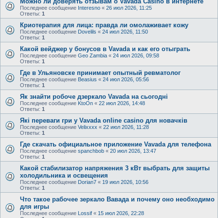
Можно ли доверять отзывам о Vavada Casino в интернете
Последнее сообщение
Interesno
«
26 июл 2026, 11:25
Ответы:
1
Криотерапия для лица: правда ли омолаживает кожу
Последнее сообщение
Dovelils
«
24 июл 2026, 11:50
Ответы:
1
Какой вейджер у бонусов в Vavada и как его отыграть
Последнее сообщение
Geo Zambia
«
24 июл 2026, 09:58
Ответы:
1
Где в Ульяновске принимает опытный ревматолог
Последнее сообщение
Beasius
«
24 июл 2026, 05:56
Ответы:
1
Як знайти робоче дзеркало Vavada на сьогодні
Последнее сообщение
KtoOn
«
22 июл 2026, 14:48
Ответы:
1
Які переваги гри у Vavada online casino для новачків
Последнее сообщение
Velixxxx
«
22 июл 2026, 11:28
Ответы:
1
Где скачать официальное приложение Vavada для телефона
Последнее сообщение
spanchbob
«
20 июл 2026, 13:47
Ответы:
1
Какой стабилизатор напряжения 3 кВт выбрать для защиты
холодильника и освещения
Последнее сообщение
Dorian7
«
19 июл 2026, 10:56
Ответы:
1
Что такое рабочее зеркало Вавада и почему оно необходимо
для игры
Последнее сообщение
Lossif
«
15 июл 2026, 22:28