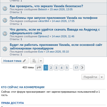
Ответы:
1
Как проверить, что зеркало Vavada безопасно?
Последнее сообщение
Bebesh
«
15 июл 2026, 13:05
Ответы:
1
Проблемы при запуске приложения Vavada на телефоне
Последнее сообщение
viktor964
«
14 июл 2026, 17:05
Ответы:
1
Что делать, если не удаётся скачать Вавада на Андроид с
официального сайта
Последнее сообщение
Djmixes2
«
14 июл 2026, 11:46
Ответы:
1
Будет ли работать приложение Vavada, если основной сайт
заблокирован провайдером
Последнее сообщение
Evio
«
14 июл 2026, 05:10
Ответы:
1
Новая тема
Страница
1
из
17
1
2
3
4
5
17
След.
403 темы
…
Перейти
КТО СЕЙЧАС НА КОНФЕРЕНЦИИ
Сейчас этот форум просматривают: нет зарегистрированных пользователей и 1
гость
ПРАВА ДОСТУПА