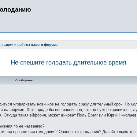
голоданию
низации и работы нашего форума
Не спешите голодать длительное время
нный поиск
Сообщение
иться уговаривать новичков не голодать сразу длительный срок. Но бол
е и на форуме. Хотя вроде бы все расписано, что не нужно торопиться, л
. Откуда такая эйфория, может виноват Поль Брегг или Юрий Николаев,
ажения по ее названию?
сти при проведении голодания? Опасности голодания? Давайте вместе п