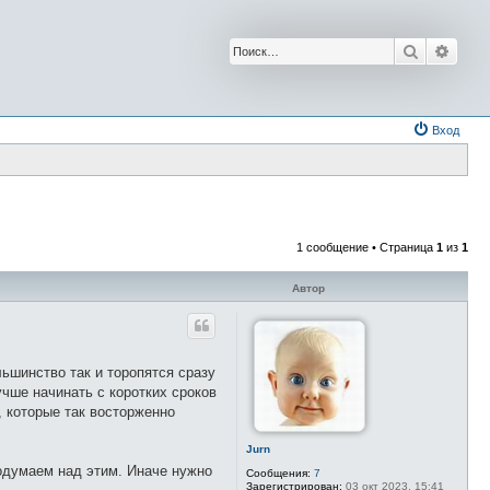
Поиск
Расш
Вход
1 сообщение • Страница
1
из
1
Автор
ьшинство так и торопятся сразу
учше начинать с коротких сроков
 которые так восторженно
Jurn
одумаем над этим. Иначе нужно
Сообщения:
7
Зарегистрирован:
03 окт 2023, 15:41