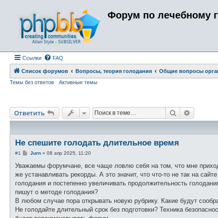
Форум по лечебному 
Ссылки
FAQ
Список форумов
Вопросы, теория голодания
Общие вопросы орга
Темы без ответов
Активные темы
Поиск
Расшире
Ответить
Не спешите голодать длительное время
С
#1
Jurn
»
08 апр 2025, 11:20
о
о
Уважаемы форумчане, все чаще ловлю себя на том, что мне приход
б
же устанавливать рекорды. А это значит, что что-то не так на сайт
щ
е
голодания и постепенно увеличивать продолжительность голодания
н
пишут о методе голодания?
и
е
В любом случае пора открывать новую рубрику. Какие будут сообр
Не голодайте длительный срок без подготовки? Техника безопасно