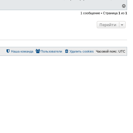
В
е
1 сообщение • Страница
1
из
1
р
н
у
Перейти
т
ь
с
я
к
н
а
Наша команда
Пользователи
Удалить cookies
Часовой пояс:
UTC
ч
а
л
у