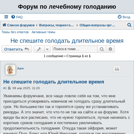
Форум по лечебному голоданию
FAQ
Вход
Список форумов
Вопросы, теория голодания
Общие вопросы организации и работы нашего форума
Темы без ответов
Активные темы
о
Не спешите голодать длительное время
и
с
Поиск
Расширен
Ответить
к
1 сообщение • Страница
1
из
1
Jurn
Не спешите голодать длительное время
С
#1
08 апр 2025, 11:20
о
о
Уважаемы форумчане, все чаще ловлю себя на том, что мне
б
приходиться уговаривать новичков не голодать сразу длительный
щ
е
срок. Но большинство так и торопятся сразу же устанавливать
н
рекорды. А это значит, что что-то не так на сайте и на форуме. Хотя
и
е
вроде бы все расписано, что не нужно торопиться, лучше начинать с
коротких сроков голодания и постепенно увеличивать
продолжительность голодания. Откуда такая эйфория, может
виноват Поль Брегг или Юрий Николаев, которые так восторженно