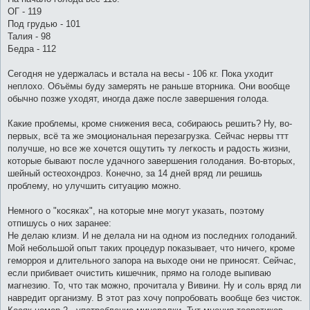
ОГ - 119
Под грудью - 101
Талия - 98
Бедра - 112
Сегодня не удержалась и встала на весы - 106 кг. Пока уходит
неплохо. Объёмы буду замерять не раньше вторника. Они вообще
обычно позже уходят, иногда даже после завершения голода.
Какие проблемы, кроме снижения веса, собираюсь решить? Ну, во-
первых, всё та же эмоциональная перезагрузка. Сейчас нервы ттт
получше, но все же хочется ощутить ту легкость и радость жизни,
которые бывают после удачного завершения голодания. Во-вторых,
шейный остеохондроз. Конечно, за 14 дней вряд ли решишь
проблему, но улучшить ситуацию можно.
Немного о "косяках", на которые мне могут указать, поэтому
отпишусь о них заранее:
Не делаю клизм. И не делала ни на одном из последних голоданий.
Мой небольшой опыт таких процедур показывает, что ничего, кроме
геморроя и длительного запора на выходе они не приносят. Сейчас,
если прибивает очистить кишечник, прямо на голоде выпиваю
магнезию. То, что так можно, прочитала у Вивини. Ну и соль вряд ли
навредит организму. В этот раз хочу попробовать вообще без чисток.