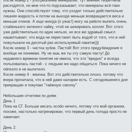
Косяк номер 2 - употребление минералки. Тут мнения теоретиков
расходятся, но мне что-то подсказывает, что минералы всё-таки
нужны. Они способствуют тому, что уходит только действительно
лишняя жидкость и потом на выходе меньше возвращается веса и
меньше отеков. А еще иногда (о ужас!) могу на работе выпить очень
слабенького зеленого чайку, чтоб не шокировать коллег. Вот этого
уже действительно по идее нельзя, но все же здравый смысл
нашептывает, что вода не перестанет быть водой от того, что в ней
пожулькали на десятый раз используемый пакетик)))
Косяк номер 3 - чистка зубов. Пастой! Вот этого предубеждения я
вообще не понимаю. Ну не ешь же ты эту самую пасту! До
недавнего времени понятия не имела, что это "вредно" и всегда
пользовалась пастой - с людьми же надо общаться. Пока ничего не
облезло и не вылетело.
Косяк номер 4 - жвачка. Вот это действительно плохо, потому что
вчера прочитала, что в ней даже калории есть. С сегодняшенего дня
прекращаю и покупаю "таёжную смолку".
Небольшие отчетики по дням:
День 1
Пока на СГ. Больше иисать особо нечего, потому что мой организм,
похоже, настолько натренирован, что первый день голода просто не
замечает.
День 2.