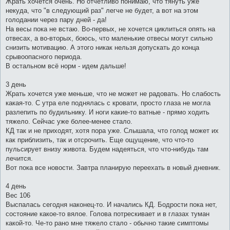
Жрать хочется очень. Но отчетливо понимаю, что тянуть уже
некуда, что "в следующий раз" легче не будет, а вот на этом
голодании через пару дней - да!
На весы пока не встаю. Во-первых, не хочется циклиться опять на
отвесах, а во-вторых, боюсь, что маленькие отвесы могут сильно
снизить мотивацию. А этого никак нельзя допускать до конца
срывоопасного периода.
В остальном всё норм - идем дальше!
3 день
Жрать хочется уже меньше, что не может не радовать. Но слабость
какая-то. С утра еле поднялась с кровати, просто глаза не могла
разлепить по будильнику. И ноги какие-то ватные - прямо ходить
тяжело. Сейчас уже более-менее стало.
КД так и не приходят, хотя пора уже. Слышала, что голод может их
как приблизить, так и отсрочить. Еще ощущение, что что-то
пульсирует внизу живота. Будем надеяться, что что-нибудь там
лечится.
Вот пока все новости. Завтра планирую переехать в новый дневник.
4 день
Вес 106
Выспалась сегодня наконец-то. И начались КД. Бодрости пока нет,
состояние какое-то вялое. Голова потрескивает и в глазах туман
какой-то. Че-то рано мне тяжело стало - обычно такие симптомы