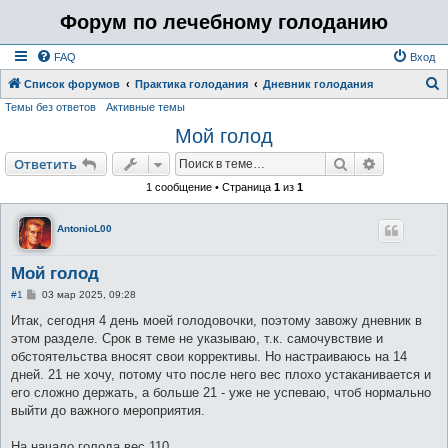
Форум по лечебному голоданию
FAQ
Вход
Список форумов
Практика голодания
Дневник голодания
Темы без ответов
Активные темы
о
Мой голод
и
с
Поиск
Расширен
Ответить
к
1 сообщение • Страница
1
из
1
AntonioL00
Мой голод
С
#1
03 мар 2025, 09:28
о
о
Итак, сегодня 4 день моей голодовочки, поэтому завожу дневник в
б
этом разделе. Срок в теме не указываю, т.к. самочувствие и
щ
е
обстоятельства вносят свои коррективы. Но настраиваюсь на 14
н
дней. 21 не хочу, потому что после него вес плохо устаканивается и
и
е
его сложно держать, а больше 21 - уже не успеваю, чтоб нормально
выйти до важного мероприятия.
На начало голода вес 110.